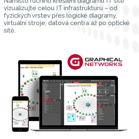
Namísto ručního kreslení diagramu IT sítě
vizualizujte celou IT infrastrukturu – od
fyzických vrstev přes logické diagramy,
virtuální stroje, datová centra až po optické
sítě.